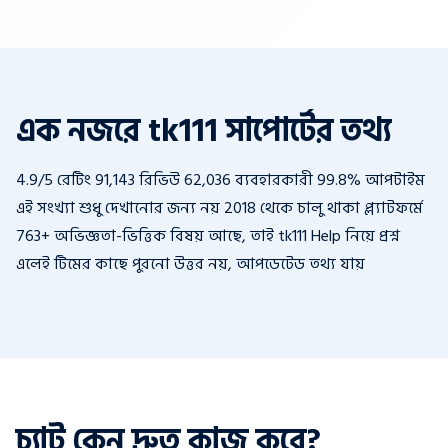
এক নজরে tk111 সাপোর্টের তথ্য
4.9/5 রেটিং
91,143 রিভিউ
62,036 ব্যবহারকারী
99.8% আপটাইম
এই সংখ্যা শুধু দেখানোর জন্য নয় 2018 থেকে চালু থাকা প্ল্যাটফর্মে
763+ অভিজ্ঞতা-ভিত্তিক বিষয় আছে, তাই tk111 Help নিয়ে প্রশ্ন
এলেই টিমের কাছে পুরনো উত্তর নয়, আপডেটেড তথ্য যায়
চ্যাট কেন দ্রুত কাজ করে?