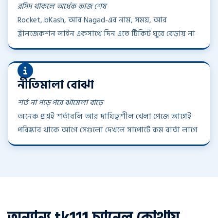
রসিদ থাকলে অর্ধেক কাজ শেষ
Rocket, bKash, আর Nagad-এর নাম, সময়, আর
ট্রানজেকশন লাইন একসাথে দিন এতে টিকিট ঘুরে বেড়ায় না
নীতিমালা বোঝা
শর্ত না পড়ে পরে ঝামেলা বাড়ে
অনেক প্রশ্নই শর্তাবলি আর দায়িত্বশীল খেলা পেজে আগেই
পরিষ্কার থাকে আগে সেগুলো দেখলে সাপোর্টে কম বার্তা লাগে
অন্যান্য tk111 চ্যানেল কোথায়