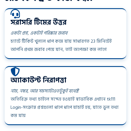
সরাসরি টিমের উত্তর
একটা প্রশ্ন, একটাই পরিষ্কার জবাব
চ্যাটে টিকিট খুললে ধাপ কমে যায় সাধারণত 23 মিনিটেই
আপনি প্রথম জবাব পেয়ে যান, তাই অপেক্ষা কম লাগে
অ্যাকাউন্ট নিরাপত্তা
নাম, নম্বর, আর সমস্যাটাএতটুকুই যথেষ্ট
অতিরিক্ত তথ্য চাইলে সন্দেহ হওয়াই স্বাভাবিক এখানে tk111
Login-সংক্রান্ত প্রশ্নগুলো ধাপে ধাপে যাচাই হয়, যাতে ভুল তথ্য
কম যায়