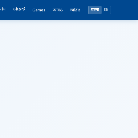
নাস
পেমেন্ট
Games
আরও
আরও
বাংলা
EN