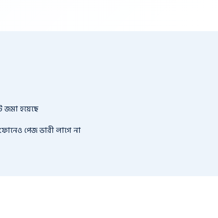
উ জমা হয়েছে
 ফোনেও পেজ ভারী লাগে না