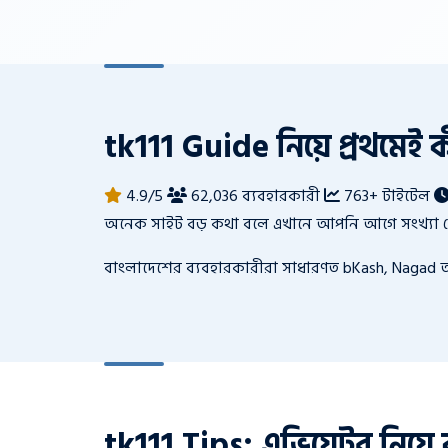
tk111 Guide নিয়ে প্রথমেই 
4.9/5
62,036 ব্যবহারকারী
763+ টাইটেল
অনেক সাইট বড় কথা বলে এখানে আপনি আগে সংখ্যা দেখছ
বাংলাদেশের ব্যবহারকারীরা সাধারণত bKash, Nagad আ
tk111 Tips: এভিয়েটর নিয়ে