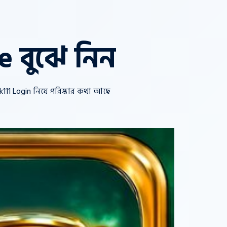
e বুঝে নিন
111 Login নিয়ে পরিষ্কার কথা আছে